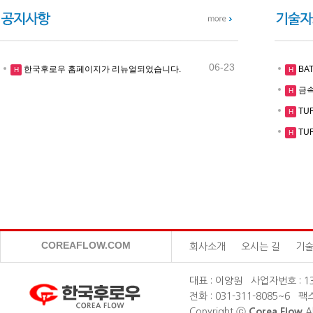
06-23
한국후로우 홈페이지가 리뉴얼되었습니다.
BAT
H
H
금속
H
TU
H
TU
H
COREAFLOW.COM
회사소개
오시는 길
기
대표 : 이양원 사업자번호 : 131
전화 : 031-311-8085~6 팩스
Copyright ⓒ
Corea Flow
Al